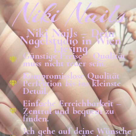
Niki Nails
Niki Nails – Dein
Nagelstudio in Wien
Liesing
Günstige Preise – Qualität
muss nicht teuer sein.
Kompromisslose Qualität –
Perfektion bis ins kleinste
Detail.
Einfache Erreichbarkeit –
Zentral und bequem zu
finden.
Ich gehe auf deine Wünsche