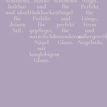
Schonend,
Stärke
schonend
Nägel.
haltbar
und
für
Perfekt
und ideal
Haltbarkeit.
Nägel
für
für
Perfekt
und
Länge,
deinen
für
perfekt
Form
Stil.
gepflegte,
für
und
natürliche
besonderen
außergewöh
Nägel
Glanz.
Nagelstile.
mit
langlebigem
Glanz.