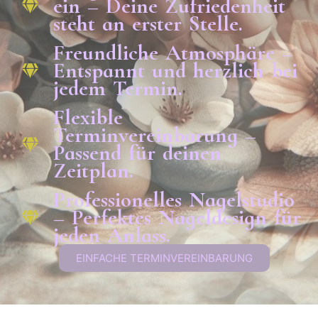
ein – Deine Zufriedenheit
steht an erster Stelle.
Freundliche Atmosphäre –
Entspannt und herzlich bei
jedem Termin.
Flexible
Terminvereinbarung –
Passend für deinen
Zeitplan.
Professionelles Nagelstudio
– Perfektes Nageldesign für
jeden Anlass.
EINFACHE TERMINVEREINBARUNG