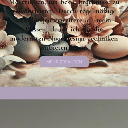
Materialien, um beste Ergebnisse zu
gewährleisten. Durch regelmäßige
Schulungen erweitere ich mein
Wissen, damit ich dir die
modernsten Nageldesign-Techniken
anbieten kann.
MEHR ERFAHREN