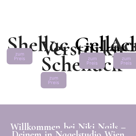
Shellac
Gellac
Ac
Verstärkte
zum
Schellack
Preis
zum
zum
Preis
Preis
zum
Preis
Willkommen bei Niki Nails –
Deinem in
Nagelstudio
Wien