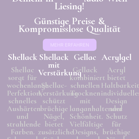
Liesing!
Günstige Preise &
Kompromisslose Qualität
MEHR ERFAHREN
Shellack
Shellack
Gellac
Acrylgel
mit
Shellac
Gellack
Acryl
Verstärkung
sorgt für
kombiniert
bietet
wochenlange
Shellac-
schnellen
Haltbarkeit
Perfektion,
Verstärkung
Trocknen
individuelle
schnelles
schützt
mit
Design
Aushärten
brüchige
langanhaltender
und
und
Nägel,
Schönheit.
Schutz
strahlende
bietet
Vielfältige
für
Farben.
zusätzliche
Designs,
brüchige